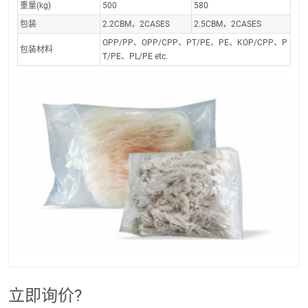
重量(kg)
500
580
包装
2.2CBM，2CASES
2.5CBM，2CASES
OPP/PP、OPP/CPP、PT/PE、PE、KOP/CPP、P
包装材料
T/PE、PL/PE etc.
立即询价?