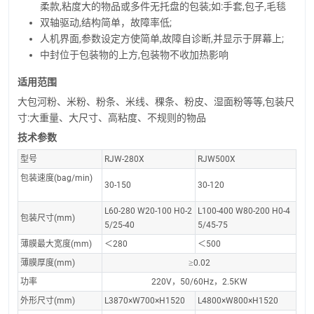
柔款,粘度大的物品或多件无托盘的包装;如:手套,包子,毛毯
双轴驱动,结构简单，故障率低;
人机界面,参数设定方使简单,故障自诊断,并显示于屏幕上;
中封位于包装物的上方,包装物不收加热影响
适用范围
大包河粉、米粉、粉条、米线、稞条、粉皮、湿面粉等等,包装尺
寸:大重量、大尺寸、高粘度、不规则的物品
技术参数
型号
RJW-280X
RJW500X
包装速度(bag/min)
30-150
30-120
L60-280 W20-100 H0-2
L100-400 W80-200 H0-4
包装尺寸(mm)
5/25-40
5/45-75
薄膜最大宽度(mm)
＜280
＜500
薄膜厚度(mm)
≥0.02
功率
220V，50/60Hz，2.5KW
外形尺寸(mm)
L3870×W700×H1520
L4800×W800×H1520