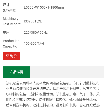
尺寸
L5600×W1550× H1800mm
(L*W*H):
Machinery
IS09001 ,CE
Test Report:
电压:
220/380V 50Hz
Production
100-200包/分
Capacity:
询价
产品详情
该机是我公司科研人员研发的四边封包装机，专门针对敷料贴行
业自动包装而设计开发的产品。适用于医用敷料贴、纱布片等片
状物料的包装、热封和纵横裁切。该机集机、电、气于一体，采
用PLC可编程控制器，使整机运行程序化。整机由膜开展机构、
膜牵引送料机构、双排进料机构、批号打印机构、自动跟踪膜热