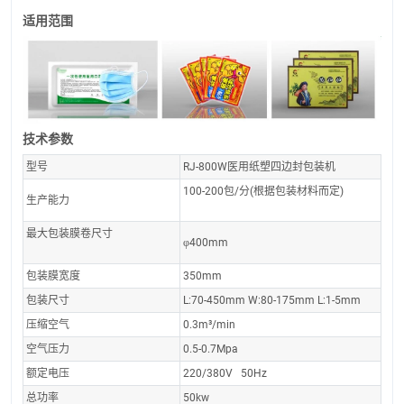
适用范围
技术参数
型号
RJ-800W医用纸塑四边封包装机
100-200包/分(根据包装材料而定)
生产能力
最大包装膜卷尺寸
φ400mm
包装膜宽度
350mm
包装尺寸
L:70-450mm W:80-175mm L:1-5mm
压缩空气
0.3m³/min
空气压力
0.5-0.7Mpa
额定电压
220/380V 50Hz
总功率
50kw