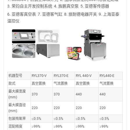
3. 荣钧自主开发控制系统 4. 旌鹏真空泵 5. 亚德客传感器
6. 亚德客真空表 7. 亚德客气缸 8. 旅耐德电器开关 9. 上海亚泰
温控仪
机器型号
RYL370-V
RYL370-E
RYL 440-V
RYL440-E
款式
真空置换
气流置换
真空置换
气流置换
最大膜宽度
370
370
440
440
(mm)
最大膜直径
220
220
220
220
(mm)
包装残氧率
≤0.5%
≤0.5%
≤0.5%
≤0.5%
混配精度
≥99%
≥99%
≥99%
≥99%