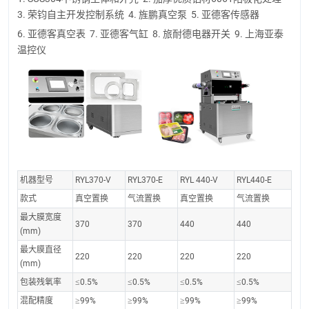
3. 荣钧自主开发控制系统 4. 旌鹏真空泵 5. 亚德客传感器
6. 亚德客真空表 7. 亚德客气缸 8. 旅耐德电器开关 9. 上海亚泰
温控仪
机器型号
RYL370-V
RYL370-E
RYL 440-V
RYL440-E
款式
真空置换
气流置换
真空置换
气流置换
最大膜宽度
370
370
440
440
(mm)
最大膜直径
220
220
220
220
(mm)
包装残氧率
≤0.5%
≤0.5%
≤0.5%
≤0.5%
混配精度
≥99%
≥99%
≥99%
≥99%