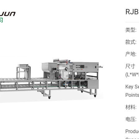
RJ
类型:
款式:
产地:
尺寸
(L*W*
Key Se
Points
材料:
电压:
Produ