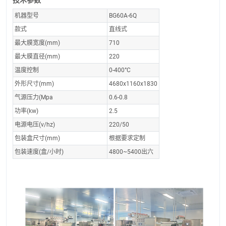
机器型号
BG60A-6Q
款式
直线式
最大膜宽度(mm)
710
最大膜直径(mm)
220
温度控制
0-400°C
外形尺寸(mm)
4680x1160x1830
气源压力(Mpa
0.6-0.8
功率(kw)
2.5
电源电压(v/hz)
220/50
包装盒尺寸(mm)
根据要求定制
包装速度(盒/小时)
4800~5400出六