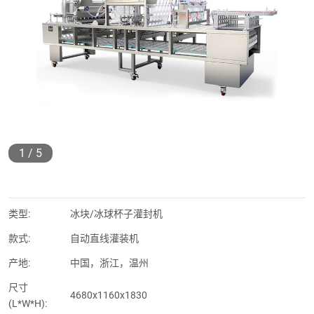
1
/
5
类型:
冰块/冰球杯子灌封机
款式:
自动直线灌装机
产地:
中国，浙江，温州
尺寸
4680x1160x1830
(L*W*H):